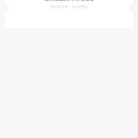
支付倒计时：
04分55秒