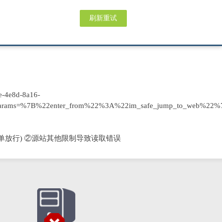
刷新重试
-4e8d-8a16-
nd_params=%7B%22enter_from%22%3A%22im_safe_jump_to_web%22%7
单放行) ②源站其他限制导致读取错误