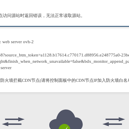
节点访问源站时返回错误，无法正常读取源站。
D: web server ovh-2
8?source_btm_token=a1128.b17614.c770171.d88956.e248775a0-23be
ight&finish_when_network_unavailable=false&bdx_monitor_appe
server
防火墙拦截CDN节点(请将控制面板中的CDN节点IP加入防火墙白名