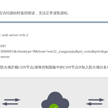
节点访问源站时返回错误，无法正常读取源站。
D: web server ovh-2
109?
000001&clienttype=8&from=win32_yunguanjia&pri_extra&privilege
server
防火墙拦截CDN节点(请将控制面板中的CDN节点IP加入防火墙白名